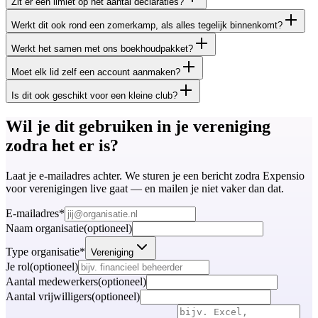
Zit er een limiet op het aantal declaraties?
Werkt dit ook rond een zomerkamp, als alles tegelijk binnenkomt?
Werkt het samen met ons boekhoudpakket?
Moet elk lid zelf een account aanmaken?
Is dit ook geschikt voor een kleine club?
Wil je dit gebruiken in je vereniging
zodra het er is?
Laat je e-mailadres achter. We sturen je een bericht zodra Expensio
voor verenigingen live gaat — en mailen je niet vaker dan dat.
E-mailadres
*
Naam organisatie
(
optioneel
)
Type organisatie
*
Vereniging
Je rol
(
optioneel
)
Aantal medewerkers
(
optioneel
)
Aantal vrijwilligers
(
optioneel
)